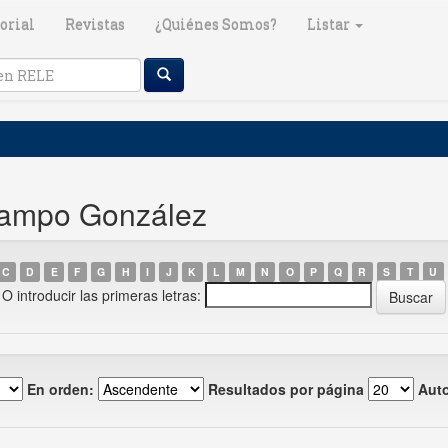
orial
Revistas
¿Quiénes Somos?
Listar
campo González
C
D
E
F
G
H
I
J
K
L
M
N
O
P
Q
R
S
T
U
O introducir las primeras letras:
En orden:
Resultados por página
Auto