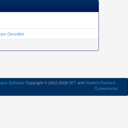
mpo González
ace Software
Copyright © 2002-2008
MIT
and
Hewlett-Packard
-
Comentarios