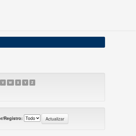
V
W
X
Y
Z
r/Registro: