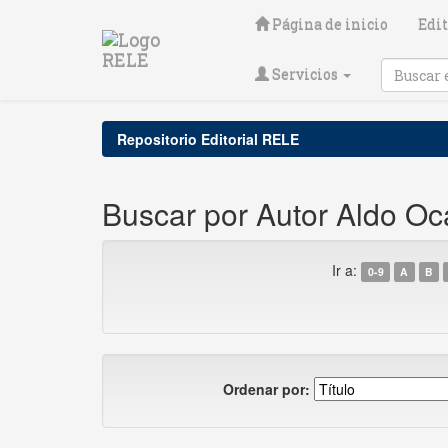
Skip
Página de inicio
Edit
navigation
Servicios
Repositorio Editorial RELE
Buscar por Autor Aldo O
Ir a:
0-9
A
B
Ordenar por: