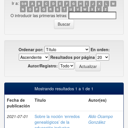
Ir a:
0-9
A
B
C
D
E
F
G
H
I
J
K
L
M
N
O
P
Q
R
S
T
U
V
W
X
Y
Z
O introducir las primeras letras:
Ordenar por:
En orden:
Resultados por página
Autor/Registro:
Mostrando resultados 1 a 1 de 1
Fecha de
Título
Autor(es)
publicación
2021-07-01
Sobre la noción ‘enredos
Aldo Ocampo
genealógicos’ de la
González
educación inclusiva