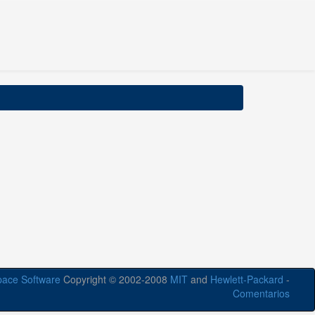
ace Software
Copyright © 2002-2008
MIT
and
Hewlett-Packard
-
Comentarios