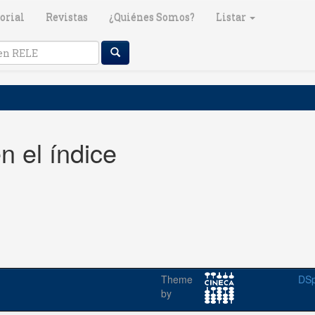
orial
Revistas
¿Quiénes Somos?
Listar
n el índice
Theme
DSp
by