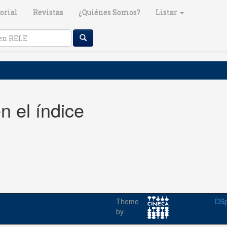
orial
Revistas
¿Quiénes Somos?
Listar
n el índice
Theme
DSp
by