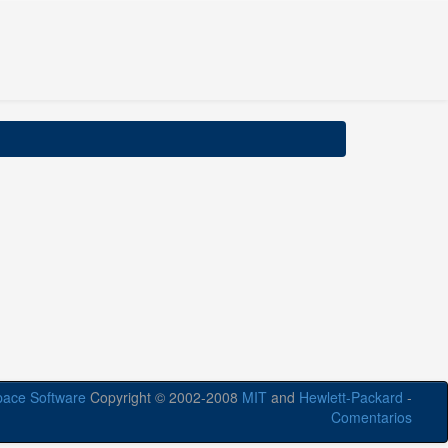
ace Software
Copyright © 2002-2008
MIT
and
Hewlett-Packard
-
Comentarios