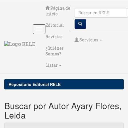
Skip
Página de
navigation
inicio
Editorial
Revistas
Servicios
¿Quiénes
Somos?
Listar
Repositorio Editorial RELE
Buscar por Autor Ayary Flores,
Leida