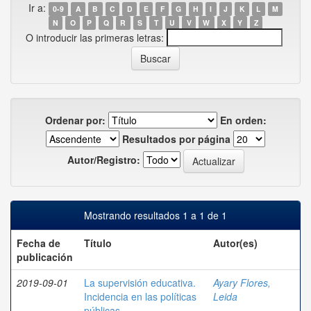
Ir a:
0-9
A
B
C
D
E
F
G
H
I
J
K
L
M
N
O
P
Q
R
S
T
U
V
W
X
Y
Z
O introducir las primeras letras:
Ordenar por:
En orden:
Resultados por página
Autor/Registro:
Mostrando resultados 1 a 1 de 1
Fecha de
Título
Autor(es)
publicación
2019-09-01
La supervisión educativa.
Ayary Flores,
Incidencia en las políticas
Leida
públicas