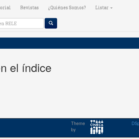
orial
Revistas
¿Quiénes Somos?
Listar
n el índice
Theme
DSp
by