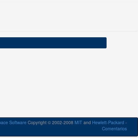
ace Software
Copyright © 2002-2008
MIT
and
Hewlett-Packard
-
Comentarios