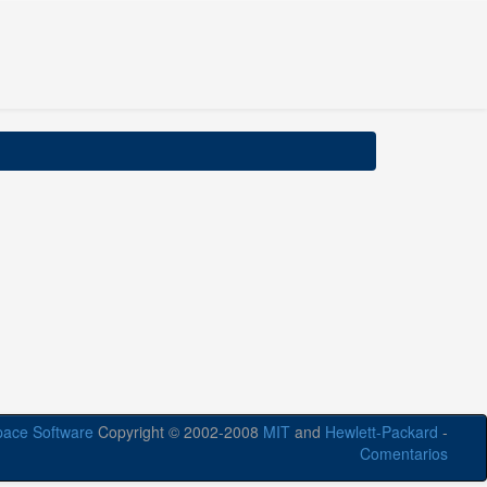
ace Software
Copyright © 2002-2008
MIT
and
Hewlett-Packard
-
Comentarios