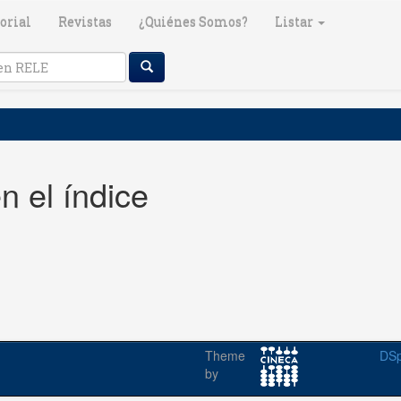
orial
Revistas
¿Quiénes Somos?
Listar
n el índice
Theme
DSp
by