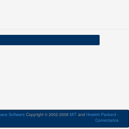
ace Software
Copyright © 2002-2008
MIT
and
Hewlett-Packard
-
Comentarios