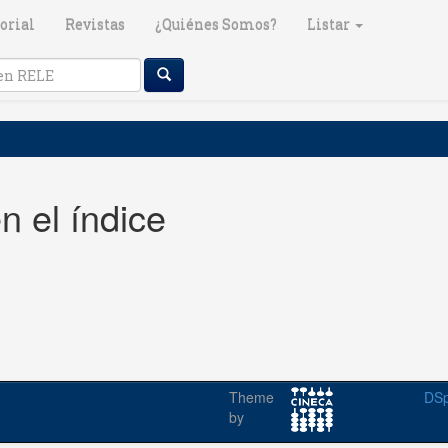
orial
Revistas
¿Quiénes Somos?
Listar
n el índice
Theme
DSp
by