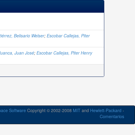
iérrez, Belisario Welser
;
Escobar Callejas, Piter
uanca, Juan José
;
Escobar Callejas, Piter Henry
ace Software
Copyright © 2002-2008
MIT
and
Hewlett-Packard
-
Comentarios