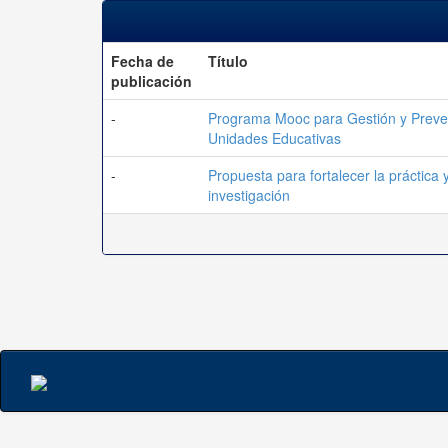
Fecha de
Título
publicación
-
Programa Mooc para Gestión y Preven
Unidades Educativas
-
Propuesta para fortalecer la práctica
investigación