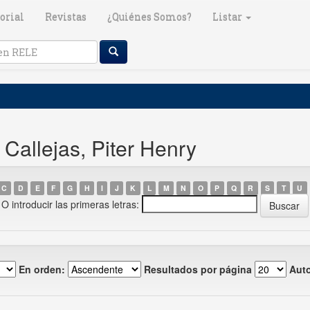
orial
Revistas
¿Quiénes Somos?
Listar
Callejas, Piter Henry
C
D
E
F
G
H
I
J
K
L
M
N
O
P
Q
R
S
T
U
O introducir las primeras letras:
En orden:
Resultados por página
Auto