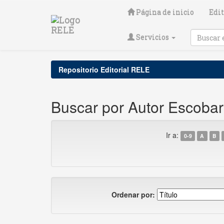
Skip
Página de inicio
Edit
navigation
Servicios
Repositorio Editorial RELE
Buscar por Autor Escobar 
Ir a:
0-9
A
B
Ordenar por: