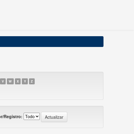
V
W
X
Y
Z
r/Registro: