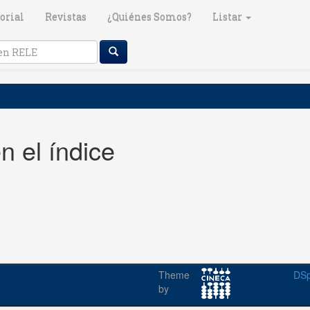
orial
Revistas
¿Quiénes Somos?
Listar
n el índice
Theme
DSp
by