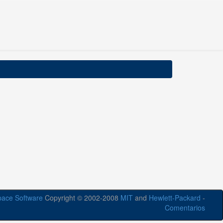
ace Software
Copyright © 2002-2008
MIT
and
Hewlett-Packard
-
Comentarios