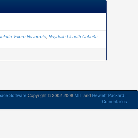
ulette Valero Navarrete
;
Naydelin Lisbeth Cobeña
ace Software
Copyright © 2002-2008
MIT
and
Hewlett-Packard
-
Comentarios