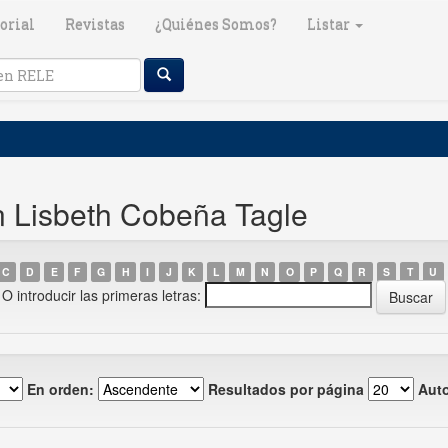
orial
Revistas
¿Quiénes Somos?
Listar
n Lisbeth Cobeña Tagle
C
D
E
F
G
H
I
J
K
L
M
N
O
P
Q
R
S
T
U
O introducir las primeras letras:
En orden:
Resultados por página
Auto