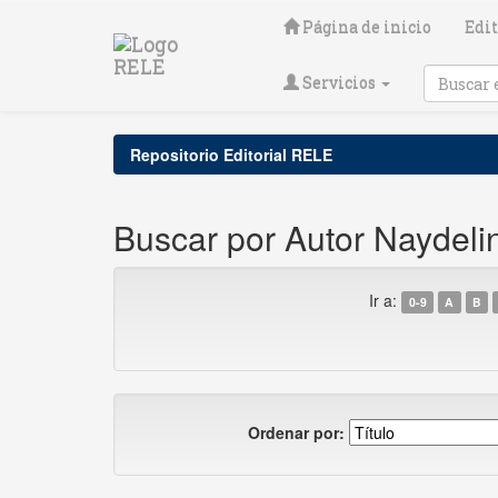
Skip
Página de inicio
Edit
navigation
Servicios
Repositorio Editorial RELE
Buscar por Autor Naydeli
Ir a:
0-9
A
B
Ordenar por: