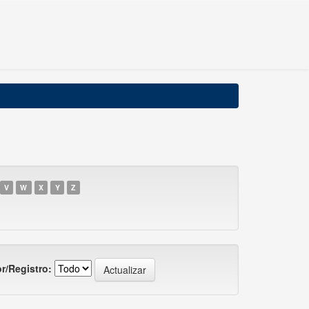
V
W
X
Y
Z
r/Registro: