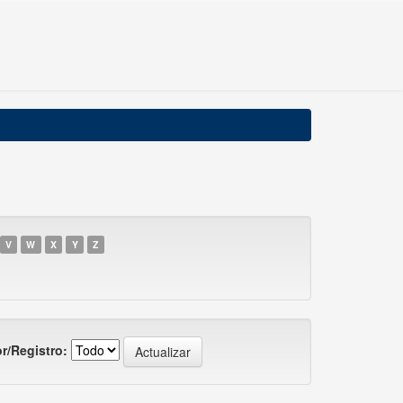
V
W
X
Y
Z
r/Registro: