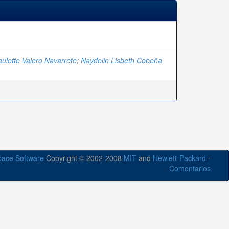
ulette Valero Navarrete
;
Naydelin Lisbeth Cobeña
ace Software
Copyright © 2002-2008
MIT
and
Hewlett-Packard
-
Comentarios