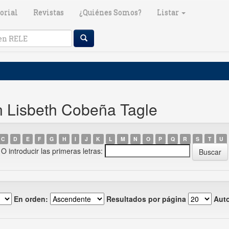
orial
Revistas
¿Quiénes Somos?
Listar
n Lisbeth Cobeña Tagle
C
D
E
F
G
H
I
J
K
L
M
N
O
P
Q
R
S
T
U
O introducir las primeras letras:
En orden:
Resultados por página
Auto