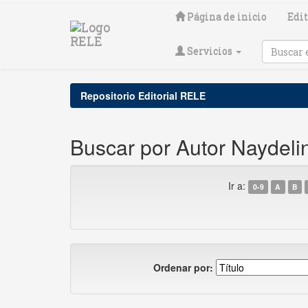
Skip
Página de inicio
Edit
navigation
Servicios
Repositorio Editorial RELE
Buscar por Autor Naydeli
Ir a:
0-9
A
B
Ordenar por: