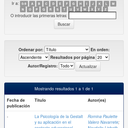
Ir a:
0-9
A
B
C
D
E
F
G
H
I
J
K
L
M
N
O
P
Q
R
S
T
U
V
W
X
Y
Z
O introducir las primeras letras:
Ordenar por:
En orden:
Resultados por página
Autor/Registro:
Mostrando resultados 1 a 1 de 1
Fecha de
Título
Autor(es)
publicación
-
La Psicología de la Gestalt
Romina Paulette
y su aplicación en el
Valero Navarrete
;
contexto educacional
Naydelin Lisbeth