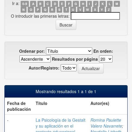
Ir a:
0-9
A
B
C
D
E
F
G
H
I
J
K
L
M
N
O
P
Q
R
S
T
U
V
W
X
Y
Z
O introducir las primeras letras:
Ordenar por:
En orden:
Resultados por página
Autor/Registro:
Mostrando resultados 1 a 1 de 1
Fecha de
Título
Autor(es)
publicación
-
La Psicología de la Gestalt
Romina Paulette
y su aplicación en el
Valero Navarrete
;
contexto educacional
Naydelin Lisbeth