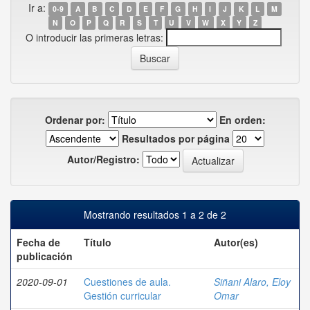
Ir a:
0-9
A
B
C
D
E
F
G
H
I
J
K
L
M
N
O
P
Q
R
S
T
U
V
W
X
Y
Z
O introducir las primeras letras:
Ordenar por:
En orden:
Resultados por página
Autor/Registro:
Mostrando resultados 1 a 2 de 2
Fecha de
Título
Autor(es)
publicación
2020-09-01
Cuestiones de aula.
Siñani Alaro, Eloy
Gestión curricular
Omar