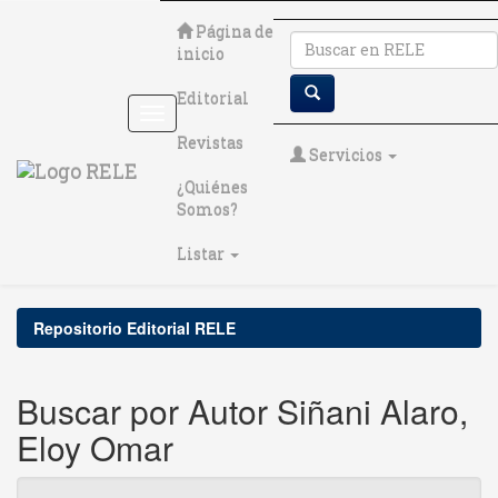
Skip
Página de
navigation
inicio
Editorial
Revistas
Servicios
¿Quiénes
Somos?
Listar
Repositorio Editorial RELE
Buscar por Autor Siñani Alaro,
Eloy Omar