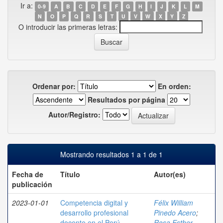
Ir a:
0-9
A
B
C
D
E
F
G
H
I
J
K
L
M
N
O
P
Q
R
S
T
U
V
W
X
Y
Z
O introducir las primeras letras:
Ordenar por:
En orden:
Resultados por página
Autor/Registro:
Mostrando resultados 1 a 1 de 1
Fecha de
Título
Autor(es)
publicación
2023-01-01
Competencia digital y
Félix William
desarrollo profesional
Pinedo Acero
;
docente en el Perú
Rosa Esther